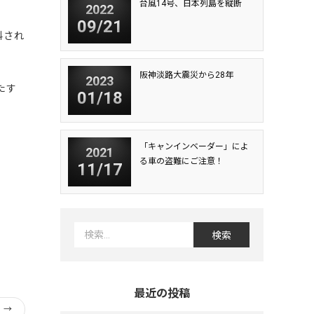
台風14号、日本列島を縦断
2022
09/21
科され
阪神淡路大震災から28年
2023
たす
01/18
「キャンインベーダー」によ
2021
る車の盗難にご注意！
11/17
最近の投稿
！
→