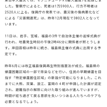
東日本大震災では、マグニチュード9.0最大震度7を記録しま
した。警察庁によると、死者は1万5900人、行方不明者は
2520人に上る。復興庁の発表では、震災後の傷病悪化など
による「災害関連死」は、昨年12月現在で3802人となって
います。
11日は、岩手、宮城、福島の3件で自治体主催の追悼式典が
行われ、地震発生時刻の午後2時46分に関係者が黙とうしま
す。岸田首相は昨年に続き、福島県主催の式典に出席する予
定です。
昨年6月には改正福島復興再生特別措置法が成立。福島県の
帰還困難区域の一部で除染などを行い、住民の早期帰還を目
指す「特定帰還居住区域」の新設が可能になりました。これ
までに大熊、双葉、浪江、富岡の４町が申請した計画が認定
され、避難指示の解除に向けた取り組みが進んでいますが、
時間が経ち過ぎて戻る意欲を失いつつある人たちへのケアも
必要となるでしょう。