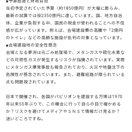
■予算超過と財政負担
当初予定されていた予算（約1850億円）が大幅に膨らみ、
最新の試算では役2350億円に達しています。国、地方自治
体、企業が負担する中、国民の税金が使われることへの不信
感が広がっています。例えば、会場建設費の高騰や「2億円
のトイレ」などの高額な施設が批判の対象となっています。
■会場建設地の安全性懸念
会場となる夢洲は元ごみ処理場で、メタンガスや硫化水素な
どの可燃性ガスが発生するリスクが指摘されています。実際
にメタンガス爆発事故も報告されており、火災や地盤沈下の
危険性が懸念されています。また、避難経路が限られている
点も問題視されています。
日本で開催され、各国がパビリオンを建設する万博は1970
年以来55年ぶりで、この機会に行って自らの目で確かめる
か？リスクを避けてメディアやＳＮＳで情報だけ見るか？
迷いどころですね。