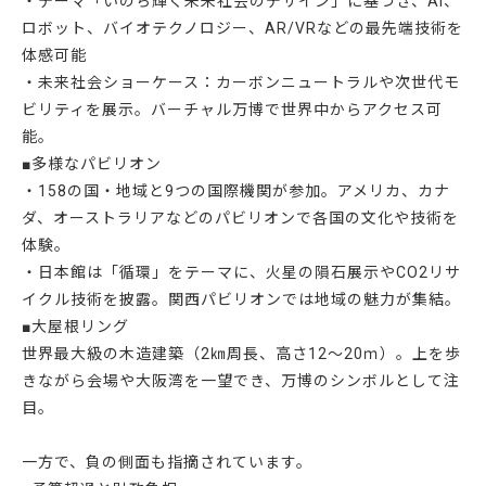
・テーマ「いのち輝く未来社会のデザイン」に基づき、AI、
ロボット、バイオテクノロジー、AR/VRなどの最先端技術を
体感可能
・未来社会ショーケース：カーボンニュートラルや次世代モ
ビリティを展示。バーチャル万博で世界中からアクセス可
能。
■多様なパビリオン
・158の国・地域と9つの国際機関が参加。アメリカ、カナ
ダ、オーストラリアなどのパビリオンで各国の文化や技術を
体験。
・日本館は「循環」をテーマに、火星の隕石展示やCO2リサ
イクル技術を披露。関西パビリオンでは地域の魅力が集結。
■大屋根リング
世界最大級の木造建築（2㎞周長、高さ12～20ｍ）。上を歩
きながら会場や大阪湾を一望でき、万博のシンボルとして注
目。
一方で、負の側面も指摘されています。