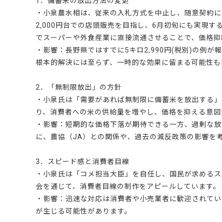
1．備蓄米の放出方法の変更
・小泉農水相は、従来の入札方式を中止し、随意契約に
2,000円台での店頭販売を目指し、6月初旬にも実現
でスーパーや外食産業に直接流通させることで、価格抑
・影響：長野県ではすでに5キロ2,990円(税別)の
根本的解決には至らず、一時的な効果に留まる可能性も
2．「無制限放出」の方針
・小泉氏は「需要があれば無制限に備蓄米を放出する」
り、消費者への米の供給量を増やし、価格を抑える意図
・影響：短期的な価格下落が期待できる一方、過剰な放
に、農協（JA）との関係や、過去の減反政策の影響を
3．スピード感と消費者目線
・小泉氏は「コメ担当大臣」を自任し、国民が求めるス
会を通じて、消費者目線の制作をアピールしています。
・影響：迅速な対応は消費者や小売業者に歓迎されてい
が生じる可能性があります。