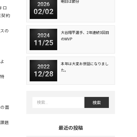
明日は節分
2026
キロ
02/02
意契約
ンスの
大谷翔平選手、2年連続3回目
2024
のMVP
11/25
によ
本年は大変お世話になりまし
2022
た。
12/28
。特
との面
に課題
最近の投稿