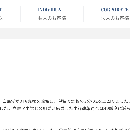
E
INDIVIDUAL
CORPORATE
ム
個人のお客様
法人のお客様
。自民党が316議席を確保し、単独で定数の3分の2を上回りました
した。立憲民主党と公明党が結成した中道改革連合は49議席に減