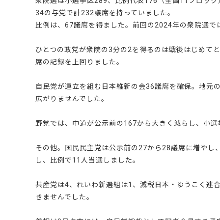
衆院選は小選挙区289、比例代表176（全国11ブロッ
34の与党で計232議席を持っていました。
比例は、67議席を得ました。前回の2024年の衆院選で
ひとつの政党が衆院の3分の2を得るのは戦後はじめてと
席の記録を上回りました。
自民党が連立を組む日本維新の会36議席を確保。地元の
広がりませんでした。
野党では、中道が公示前の167から大きく減らし、小選
その他。国民民主党は公示前の27から28議席に増やし
し、比例で11人当選しました。
共産党は4、れいわ新選組は1、減税日本・ゆうこく連
きませんでした。