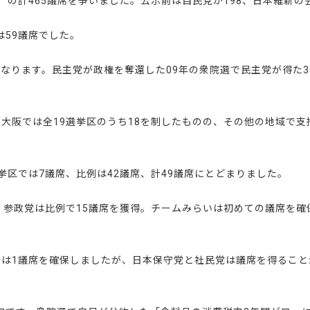
ク）の計465議席を争いました。公示前は自民党が198、日本維新の
は59議席でした。
なります。民主党が政権を奪還した09年の衆院選で民主党が得た3
大阪では全19選挙区のうち18を制したものの、その他の地域で支
挙区では7議席、比例は42議席、計49議席にとどまりました。
、参政党は比例で15議席を獲得。チームみらいは初めての議席を確
合は1議席を確保しましたが、日本保守党と社民党は議席を得ること