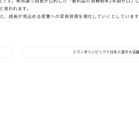
定です。衆院選で自民が公約した「食料品の消費税率2年間ゼロ」
と思われます。
と、成長が見込める産業への官民投資を強化していくとしています
ミラノオリンピックで日本人選手大活