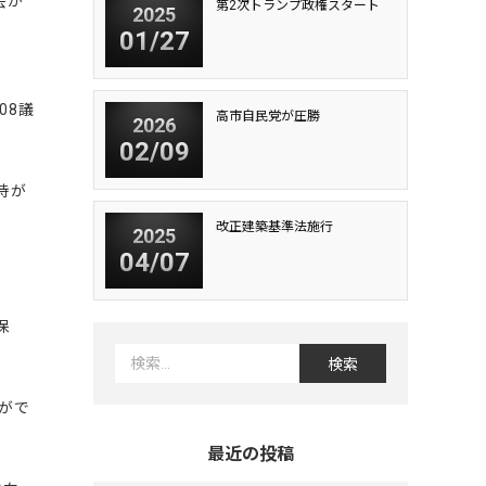
会が
第2次トランプ政権スタート
2025
01/27
08議
高市自民党が圧勝
2026
02/09
持が
改正建築基準法施行
2025
04/07
保
がで
最近の投稿