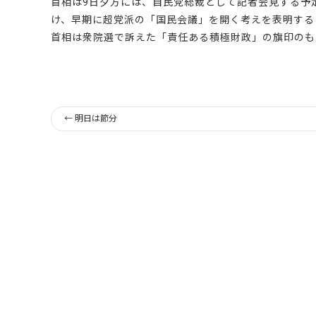
首相は9日夕方には、自民党総裁として記者会見する予
け、早期に超党派の「国民会議」を開く考えを表明する
首相は衆院選で訴えた「責任ある積極財政」の旗印のも
←
明日は節分