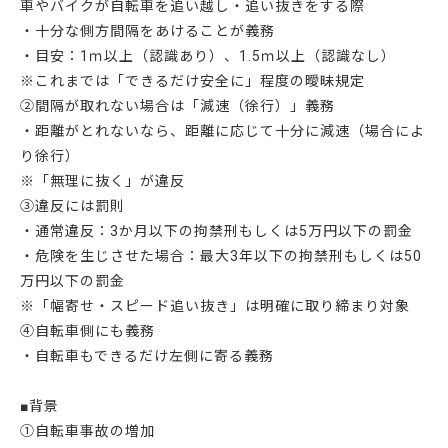
車やバイクが自転車を追い越し・追い抜きをする際
・十分な側方間隔をあけることが義務
・目安：1ｍ以上（認識あり）、1.5ｍ以上（認識なし）
※これまでは「できるだけ安全に」程度の曖昧規定
②間隔が取れない場合は「減速（徐行）」義務
・距離がとれないなら、距離に応じて十分に減速（場合によ
り徐行）
※「無理に抜く」が違反
③違反には罰則
・通常違反：3か月以下の拘禁刑もしくは5万円以下の罰金
・危険を生じさせた場合：最大3年以下の拘禁刑もしくは50
万円以下の罰金
※「幅寄せ・スピード追い抜き」は明確に取り締まり対象
④自転車側にも義務
・自転車もできるだけ左側に寄る義務
■背景
①自転車事故の増加