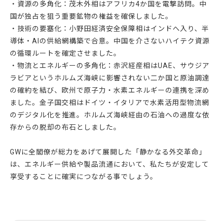
・資源の多角化：茂木外相はアフリカ4か国を電撃訪問。中
国が独占を狙う重要鉱物の権益を確保しました。
・技術の要塞化：小野田経済安全保障相はインドへ入り、半
導体・AIの供給網構築で合意。中国を介さないハイテク資源
の循環ルートを確定させました。
・物流とエネルギーの多角化：赤沢経産相はUAE、サウジア
ラビアというホルムズ海峡に影響されない二か国と原油調達
の確約を結び、欧州で原子力・水素エネルギーの連携を深め
ました。金子国交相はドイツ・イタリアで水素活用型物流網
のデジタル化を推進。ホルムズ海峡経由の石油への過度な依
存からの脱却の布石としました。
GWに全閣僚が総力をあげて展開した「静かなる外交革命」
は、エネルギー供給や製品流通において、私たちが安定して
享受することに確実につながる事でしょう。