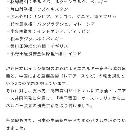
・林総務相：モルドバ、ルクセンブルク、ベルギー
・片山財務相：ウズベキスタン
・茂木外相：ザンビア、アンゴラ、ケニア、南アフリカ
・鈴木農水相：バングラデシュ、マレーシア
・小泉防衛相：インドネシア、フィリピン
・松本デジタル相：ベルギー
・黄川田沖縄北方相：イギリス
・小野田経済安全保障担当相：インド
現在日本はイラン情勢の混迷によるエネルギー安全保障の危
機と、中国による重要鉱物（レアアースなど）の輸出規制と
いう2つの問題を抱えています。
それに対し、真っ先に高市首相がベトナムにて原油・レアア
ース共同開発に合意し、「準同盟国」オーストラリアからエ
ネルギー資源の優先供給を取り付けました。
各閣僚もまた、日本の生命線を守るためのパズルを埋めてい
きました。