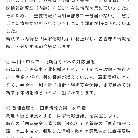
これまで日本は、外務省・防衛省・警察庁・公安調査庁・内
閣情報調査室（内調）などが別々に情報を集めていました。
そのため、「重要情報が首相官邸まで十分届かない」「省庁
ごとに情報が分断されている」という課題が指摘されていま
した。
新法では内調を「国家情報局」に格上げし、各省庁の情報を
統合・分析する司令塔にします。
② 中国・ロシア・北朝鮮などへの対応強化
近年は、台湾有事・北朝鮮ミサイル・サイバー攻撃・技術流
出・産業スパイ、等の脅威が増えています。軍事情報だけで
なく、半導体・AI・量子技術・経済安全保障、まで含めて分
析する体制を作ろうという狙いがあります。
③ 首相直属の「国家情報会議」を新設
総理大臣を議長とする「国家情報会議」を設置します。
既存の「国家安全保障会議（NSC）」と新設の「国家情報会
議」の二本柱で、収取した情報を政府の意思決定に直接反映