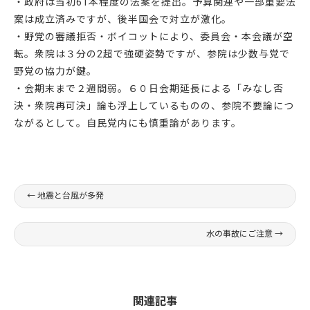
・政府は当初61本程度の法案を提出。予算関連や一部重要法
案は成立済みですが、後半国会で対立が激化。
・野党の審議拒否・ボイコットにより、委員会・本会議が空
転。衆院は３分の2超で強硬姿勢ですが、参院は少数与党で
野党の協力が鍵。
・会期末まで２週間弱。６０日会期延長による「みなし否
決・衆院再可決」論も浮上しているものの、参院不要論につ
ながるとして。自民党内にも慎重論があります。
←
地震と台風が多発
水の事故にご注意
→
関連記事