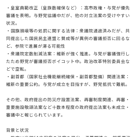
・皇室典範改正（皇族数確保など）：高市政権・与党が優先
審議を表明。与野党協議中だが、他の対立法案の受けやすい
状況。
・国旗損壊等の処罰に関する法律：衆議院通過済みだが、共
同提出した国民民主連盟と賛成等が異例の審議拒否に回るな
ど、参院で進展が滞る可能性
・衆議院定数削減法案：維新が強く推進。与党が審議強行し
たため野党が審議拒否ボイコット中。政治改革特別委員会な
どで空転。
・副首都（国家社会機能継続確保・副首都整備）関連法案：
維新の重要公約。与党が成立を目指すが、野党抵抗で難航。
その他、政府提出の防災庁設置法案、再審制度関連、再審・
重要施設敬語法案など十数本程度の政府提出法案も未成立・
審議中と報じられています。
背景と状況