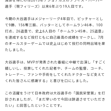
満票を得たのは2015年ナショナルズのブライス・ハーパー
選手（現フィリーズ）以来6年ぶり19人目です。
今期の大谷選手はメジャーリーグ4年目で、ピッチャーとし
て9勝、156奪三振、バッターとしてホームラン46本、100
打点、26盗塁で、史上6人目の「ホームラン45本、25盗塁」
を達成するなど投打ともに自己最高の成績をマークし、7月
のオールスターゲームでは史上はじめて投打の同時出場を果
たしました。
大谷選手は、MVPが発表された番組に中継で出演し「すごく
嬉しいし、投票してくれた記者や、チームの監督、コーチ、
トレーナー、ファンや手術をしてくれたドクターなど支えて
くれた皆さんに感謝する」と喜びを口にしました。
この活躍をうけて日本政府は大谷選手の「国民栄誉賞」を打
診されましたが、「まだ早いので今回は辞退させていただき
たい」と回答したということです。