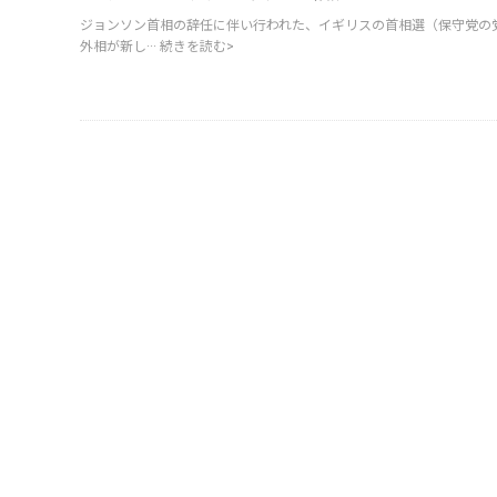
ジョンソン首相の辞任に伴い行われた、イギリスの首相選（保守党の
外相が新し···
続きを読む>