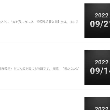
2022
09/2
各地に爪痕を残しました。 鹿児島県屋久島町では、18日正
2022
09/1
能年玲奈）が主人公を演じる物語です。 冒頭、「男か女かど
2022