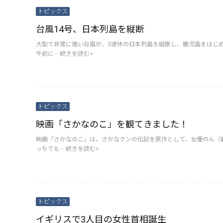
トピックス
台風14号、日本列島を縦断
大型で非常に強い台風が、3連休の日本列島を縦断し、鹿児島をはじめ
午前に···
続きを読む>
トピックス
映画「さかなのこ」を観てきました！
映画「さかなのこ」は、さかなクンの伝記を原作として、女優のん（
っちでも···
続きを読む>
トピックス
イギリスで3人目の女性首相誕生