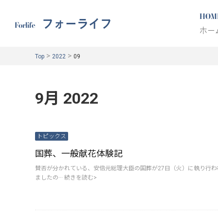
HOM
フォーライフ
Forlife
ホー
>
>
Top
2022
09
9月 2022
トピックス
国葬、一般献花体験記
賛否が分かれている、安倍元総理大臣の国葬が27日（火）に執り行
ましたの···
続きを読む>