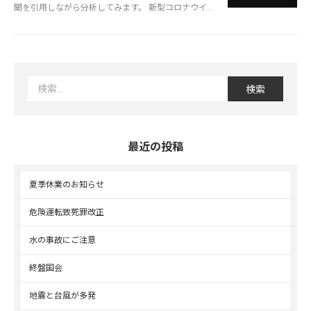
聞を引用しながら分析してみます。 新型コロナウイル
スの感染症法の分類が5類に移···
続きを読む>
最近の投稿
夏季休業のお知らせ
危険運転致死罪改正
水の事故にご注意
終盤国会
地震と台風が多発