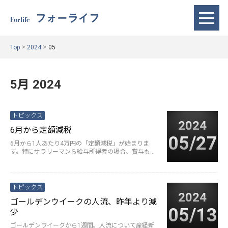
フォーライフ
Forlife
>
>
Top
2024
05
5月 2024
トピックス
2024
6月から定額減税
05/27
6月から1人あたり4万円の「定額減税」が始まりま
す。特にサラリーマンら給与所得者の場合、賞与も重
なる6～7月は、数万円の手取り···
続きを読む>
トピックス
2024
ゴールデンウイークの人流、昨年より減
05/13
少
ゴールデンウイークから1週間。人流について産経新