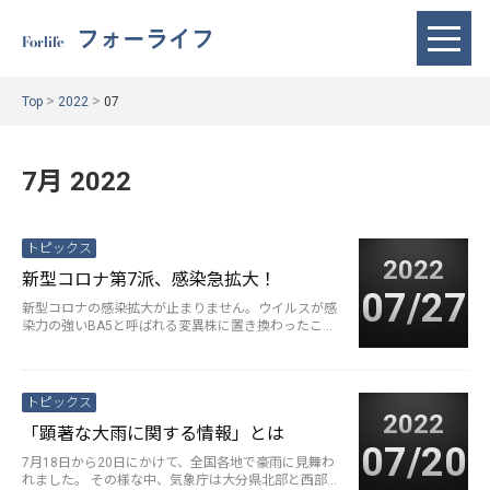
フォーライフ
Forlife
>
>
Top
2022
07
7月 2022
トピックス
2022
新型コロナ第7派、感染急拡大！
07/27
新型コロナの感染拡大が止まりません。ウイルスが感
染力の強いBA5と呼ばれる変異株に置き換わったこと
で、急速に拡大しています。 ···
続きを読む>
トピックス
2022
「顕著な大雨に関する情報」とは
07/20
7月18日から20日にかけて、全国各地で豪雨に見舞わ
れました。 その様な中、気象庁は大分県北部と西部に