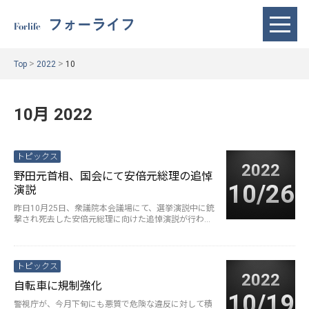
フォーライフ
Forlife
>
>
Top
2022
10
10月 2022
トピックス
2022
野田元首相、国会にて安倍元総理の追悼
10/26
演説
昨日10月25日、衆議院本会議場にて、選挙演説中に銃
撃され死去した安倍元総理に向けた追悼演説が行われ
ました。演説に臨んだのは、···
続きを読む>
トピックス
2022
自転車に規制強化
10/19
警視庁が、今月下旬にも悪質で危険な違反に対して積