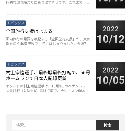
極的な取り締まりに乗り出すそうです。これまで「警
告」で済んでいた違反でも、今後···
続きを読む>
トピックス
2022
全国旅行支援はじまる
10/12
国内旅行の需要を喚起する「全国旅行支援」が、東京
都を除く46道府県で11日にはじまりました。今年7月
中旬に始める予定だった施策···
続きを読む>
トピックス
2022
村上宗隆選手、最終戦最終打席で、56号
10/05
ホームランで日本人記録更新！
ヤクルトの村上宗隆選手は、10月3日のペナントレー
ス最終戦（対DeNA）最終打席で、今シーズン56本目
のホームランを打ち、王貞···
続きを読む>