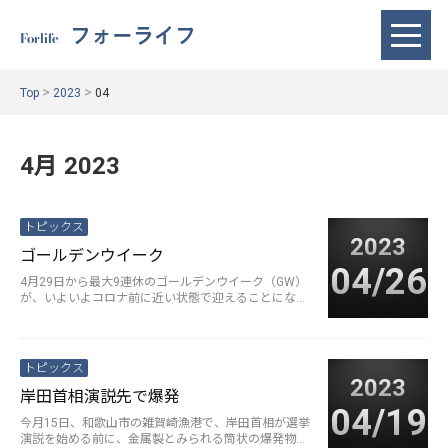
フォーライフ
Forlife
>
>
Top
2023
04
4月 2023
トピックス
2023
ゴールデンウイーク
04/26
4月29日から最大9連休のゴールデンウイーク（GW）
が、いよいよコロナ前に近い状態で迎えることになり
ます。2022年のGWも行···
続きを読む>
トピックス
2023
岸田首相演説先で爆発
04/19
今月15日、和歌山市の雑賀崎漁港で、岸田首相が選挙
演説を始める前に、金属製とみられる筒状の爆発物が