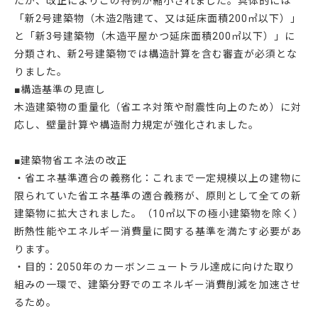
たが、改正によりこの特例が縮小されました。具体的には
「新2号建築物（木造2階建て、又は延床面積200㎡以下）」
と「新3号建築物（木造平屋かつ延床面積200㎡以下）」に
分類され、新2号建築物では構造計算を含む審査が必須とな
りました。
■構造基準の見直し
木造建築物の重量化（省エネ対策や耐震性向上のため）に対
応し、壁量計算や構造耐力規定が強化されました。
■建築物省エネ法の改正
・省エネ基準適合の義務化：これまで一定規模以上の建物に
限られていた省エネ基準の適合義務が、原則として全ての新
建築物に拡大されました。（10㎡以下の極小建築物を除く）
断熱性能やエネルギー消費量に関する基準を満たす必要があ
ります。
・目的：2050年のカーボンニュートラル達成に向けた取り
組みの一環で、建築分野でのエネルギー消費削減を加速させ
るため。