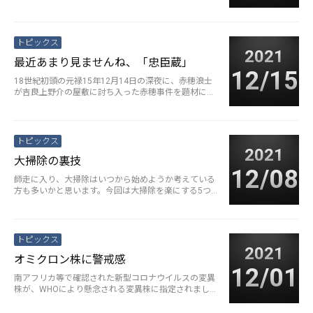
意外と知らないことも多いの···
続きを読む>
トピックス
2021
最近あまり見ませんね、「忠臣蔵」
12/15
18世紀初頭の元禄15年12月14日の深夜に、赤穂浪士
が吉良上野介の屋敷に討ち入った赤穂事件を題材に、
1748年に大阪で初演さ···
続きを読む>
トピックス
2021
大掃除の裏技
12/08
師走に入り、大掃除はいつから始めようか考えている
方も多いかと思います。今回は大掃除を楽にする5つ
の裏技をご紹介します。 ①頑固···
続きを読む>
トピックス
2021
オミクロン株に警戒感
12/01
南アフリカ等で確認された新型コロナウイルスの変異
株が、WHOにより懸念される変異株に指定されまし
た。 オミクロン株については未···
続きを読む>