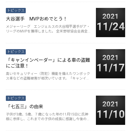
トピックス
2021
大谷選手 MVPおめでとう！
11/24
メジャーリーグ エンジェルスの大谷翔平選手がア・
リーグのMVPを獲得しました。 全米野球協会会員全員
の支持を集めて満票での受賞···
続きを読む>
トピックス
2021
「キャンインベーダー」による車の盗難
11/17
にご注意！
高いセキュリティー（防犯）機能を備えたワンボック
ス車などの盗難被害が相次いでいます。「キャンイン
ベーダー」と呼ばれる特殊機器を···
続きを読む>
トピックス
2021
「七五三」の由来
11/10
子供が3歳、5歳、７歳になった年の11月15日に氏神
様に参拝し、これまでの子供の成長に感謝し今後の健
やかな成長を願う「七五三」···
続きを読む>