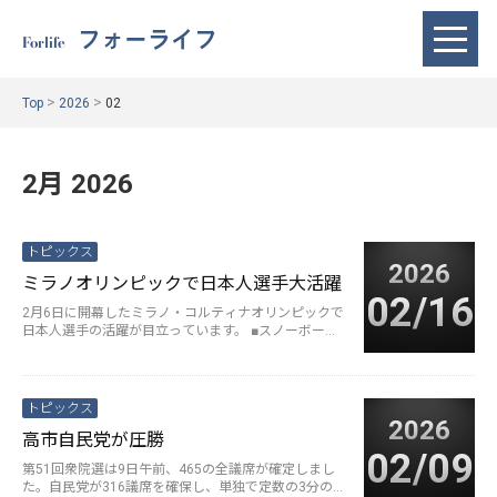
フォーライフ
Forlife
>
>
Top
2026
02
2月 2026
トピックス
2026
ミラノオリンピックで日本人選手大活躍
02/16
2月6日に開幕したミラノ・コルティナオリンピックで
日本人選手の活躍が目立っています。 ■スノーボード
界が大躍進男女合わせて複数···
続きを読む>
トピックス
2026
高市自民党が圧勝
02/09
第51回衆院選は9日午前、465の全議席が確定しまし
た。自民党が316議席を確保し、単独で定数の3分の2