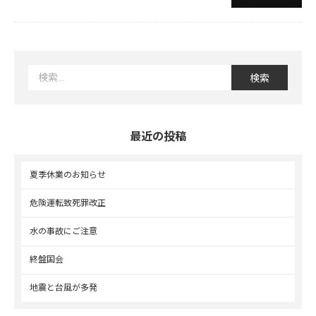
は漫画家たつき諒氏の著書···
続きを読む>
最近の投稿
夏季休業のお知らせ
危険運転致死罪改正
水の事故にご注意
終盤国会
地震と台風が多発