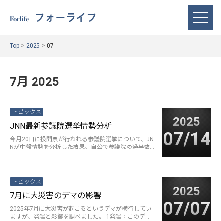
フォーライフ
Forlife
>
>
Top
2025
07
7月 2025
トピックス
2025
JNN最新参議院選挙情勢分析
07/14
今月20日に投開票が行われる参議院選挙について、JN
Nが中盤情勢を分析した結果、自公で参議院の過半数
を割り込む可能性があること···
続きを読む>
トピックス
2025
7月に大災害のデマの影響
07/07
2025年7月に大災害が起こるというデマが横行してい
ますが、発端と影響を調べました。 1発端：このデマ